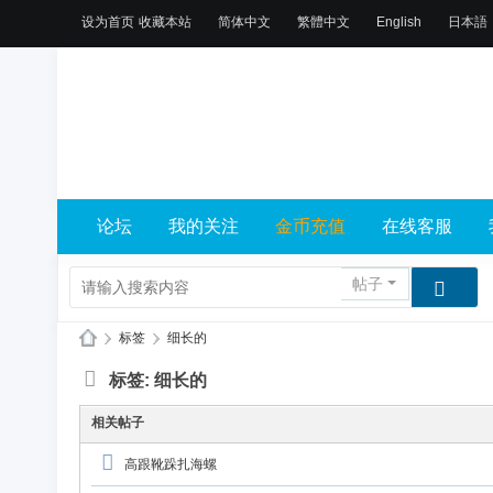
设为首页
收藏本站
简体中文
繁體中文
English
日本語
论坛
我的关注
金币充值
在线客服
帖子
›
标签
›
细长的
X
标签: 细长的
L
相关帖子
乐
园
高跟靴跺扎海螺