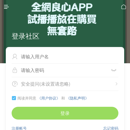


登录社区



安全提问(未设置请忽略)


阅读并同意
《用户协议》
和
《隐私声明》

登录
注册帐号
忘记密码