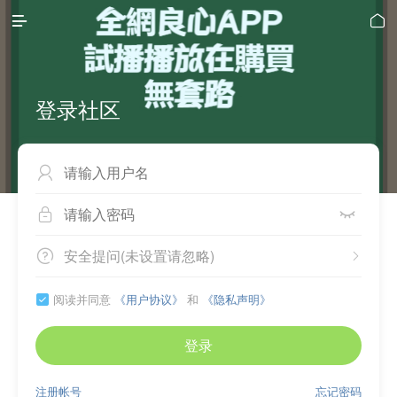


登录社区



安全提问(未设置请忽略)


阅读并同意
《用户协议》
和
《隐私声明》

登录
注册帐号
忘记密码