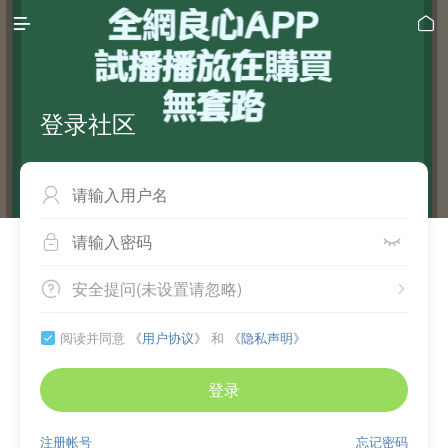


登录社区



安全提问(未设置请忽略)


阅读并同意
《用户协议》
和
《隐私声明》

登录
注册帐号
忘记密码