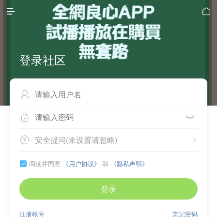


登录社区



安全提问(未设置请忽略)


阅读并同意
《用户协议》
和
《隐私声明》

登录
注册帐号
忘记密码